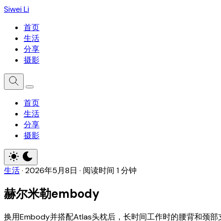
Siwei Li
首页
生活
分享
摄影
首页
生活
分享
摄影
生活
·
2026年5月8日
·
阅读时间 1 分钟
赫尔米勒embody
换用Embody并搭配Atlas头枕后，长时间工作时的腰背和颈