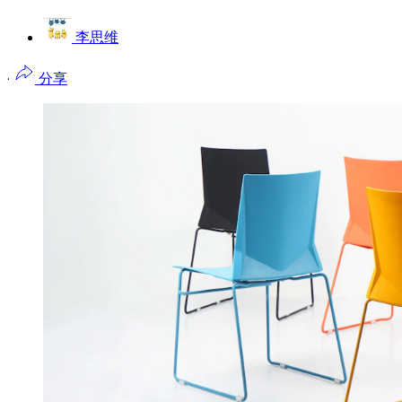
李思维
·
分享