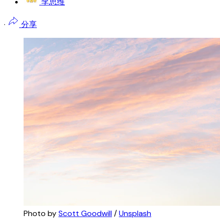
李思维
·
分享
Photo by 
Scott Goodwill
 / 
Unsplash