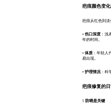
疤痕颜色变化
疤痕从红色到淡
•
伤口深度
：浅
年的时间。
•
体质
：年轻人
易出现。
•
护理情况
：科
疤痕修复的日
1.
防晒是关键