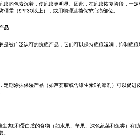
疤痕的色素沉着，使疤痕更明显。因此，在疤痕恢复阶段，一定
防晒霜（SPF30以上），或用物理遮挡保护疤痕部位。
产品
胶是被广泛认可的抗疤产品，它们可以保持疤痕湿润，抑制疤痕
，定期涂抹保湿产品（如芦荟胶或含维生素E的霜剂）可以促进
。
维生素E和蛋白质的食物（如水果、坚果、深色蔬菜和鱼类）有
复。