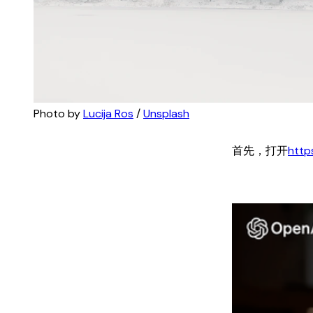
Photo by 
Lucija Ros
 / 
Unsplash
首先，打开
http